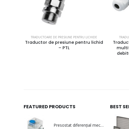
ȚIALĂ
TRADUCTOARE DE PRESIUNE PENTRU LICHIDE
TRADU
onic și
Traductor de presiune pentru lichid
Traduct
– PTL
multi
debit
FEATURED PRODUCTS
BEST S
Presostat diferențial mecanic pentru aer - PS