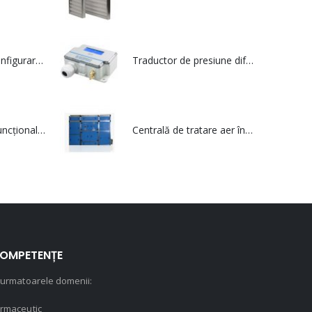
Instrument de configurare pentru dispozitivele Siro și Siro MOD - Siro CT
Traductor de presiune diferențială cu comunicație Modbus și terminal de intrare - DPT IO MOD
Traductor multifuncțional pentru calitatea aerului din interior care utilizează protocolul de comunicare serial Modbus - SIRO MOD
Centrală de tratare aer în execuție igienică - multiCOMPACT
OMPETENȚE
 urmatoarele domenii:
rmaceutic