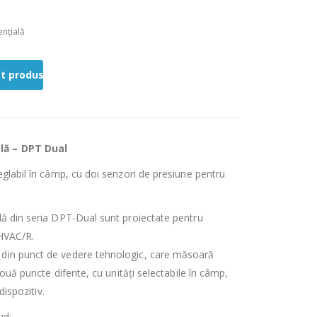
nțială
st produs
lă – DPT Dual
eglabil în câmp, cu doi senzori de presiune pentru
lă din seria DPT-Dual sunt proiectate pentru
 HVAC/R.
 din punct de vedere tehnologic, care măsoară
două puncte diferite, cu unități selectabile în câmp,
dispozitiv.
ud: