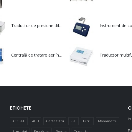
Traductor de presiune diferențială cu comunicație Modbus și terminal de intrare - DPT IO MOD
Centrală de tratare aer în execuție igienică - multiCOMPACT
ETICHETE
C
În
ACC FFU
AHU
Alerte filtru
FFU
Filtru
Manometru
Fa
Presostat
Regulator
Senzor
Traductor