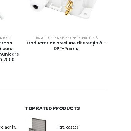
N (CO2)
TRADUCTOARE DE PRESIUNE DIFERENȚIALĂ
TRA
carbon
Traductor de presiune diferențială –
Traduc
ă care
DPT-Priima
t
omunicare
D 2000
TOP RATED PRODUCTS
Centrală de tratare aer în execuție igienică – multiKAFT
Filtre casetă