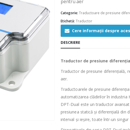
pentru aer
Categorie:
Traductoare de presiune difere
Etichetă:
Traductor
Cere informații despre ace
DESCRIERE
Traductor de presiune diferenția
Traductor de presiune diferențială, r
aer.
Traductoarele de presiune diferenția
automatizarea clădirilor în industria
DPT-Dual este un traductor avansat
presiunea statică și diferențială din 
interval și ieșire, toate într-un singur 
Dispozitivele din seria DPT-Dual incl