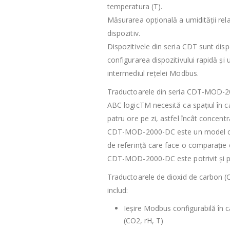
temperatura (T).
Măsurarea opțională a umidității rela
dispozitiv.
Dispozitivele din seria CDT sunt disp
configurarea dispozitivului rapidă și 
intermediul rețelei Modbus.
Traductoarele din seria CDT-MOD-20
ABC logicTM necesită ca spațiul în ca
patru ore pe zi, astfel încât concentr
CDT-MOD-2000-DC este un model cu 
de referință care face o comparație 
CDT-MOD-2000-DC este potrivit și pe
Traductoarele de dioxid de carbon 
includ:
Ieșire Modbus configurabilă în
(CO2, rH, T)