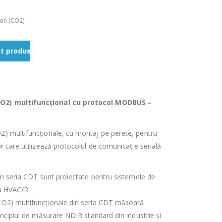
bon (CO2)
st produs
CO2) multifuncțional cu protocol MODBUS –
2) multifuncționale, cu montaj pe perete, pentru
r care utilizează protocolul de comunicație serială
din seria CDT sunt proiectate pentru sistemele de
ia HVAC/R.
CO2) multifuncționale din seria CDT măsoară
incipiul de măsurare NDIR standard din industrie și