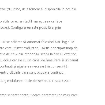
tive (rH) este, de asemenea, disponibilă în același
onibile cu ecran tactil mare, ceea ce face
ușoară. Configurarea este posibilă și prin
00 se calibrează automat folosind ABC logicTM.
re este utilizat traductorul să fie neocupat timp de
ația de CO2 din interior să scadă la nivelul exterior.
două canale cu un canal de măsurare și un canal
continuă și ajustarea necesară în consecință.
ntru clădirile care sunt ocupate continuu.
(CO2) multifuncționale din seria CDT-MOD-2000
 câmp separat pentru fiecare parametru de măsurare