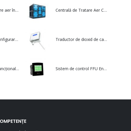
Centrală de tratare aer în execuție igienică – multiKAFT
Centrală de Tratare Aer Compactă - multiCENT Compact
Instrument de configurare pentru dispozitivele Siro și Siro MOD - Siro CT
Traductor de dioxid de carbon (CO2) multifuncțional cu protocol MODBUS - CDT MOD 2000 Duct
Traductor multifuncțional pentru calitatea aerului din interior care utilizează protocolul de comunicare serial Modbus - SIRO MOD
Sistem de control FFU Envirco® MAC10 - ACF300
OMPETENȚE