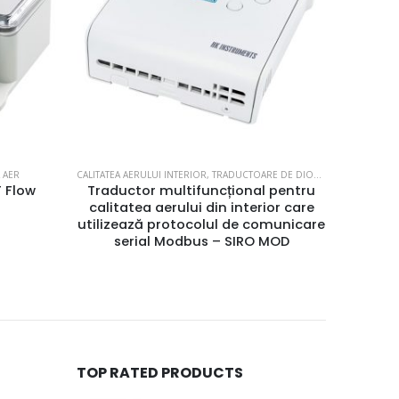
D DE CARBON (CO2)
TRADUCTOARE DE DEBIT SI VITEZĂ AER
,
TRADUCTOARE DE UMIDITATE
TRADU
 pentru
Traductor electronic de viteză și
Trad
ior care
temperatură aer – AVT
(CO2) 
omunicare
MODB
MOD
TOP RATED PRODUCTS