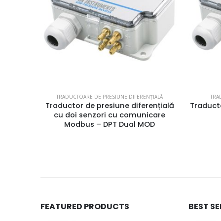
ȚIALĂ
TRADUCTOARE DE DEBIT SI VITEZĂ AER
TRA
ențială
Traductor de presiune diferențială –
Tradu
icare
DPT Dual Mod
OD
FEATURED PRODUCTS
BEST S