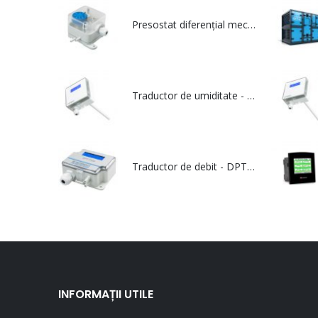
Presostat diferențial mecanic pentru aer - PS
Traductor de umiditate - RHT Duct
Traductor de debit - DPT Flow
INFORMAȚII UTILE