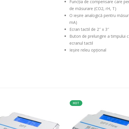
Funcția de compensare care per
de măsurare (CO2, rH, T)
O ieșire analogică pentru măsur
mA)
Ecran tactil de 2″ x 3″
Buton de prelungire a timpului c
ecranul tactil
Ieșire releu opțional