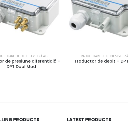
DUCTOARE DE DEBIT SI VITEZĂ AER
CALITATEA AERULUI INTERIOR
,
TRADUCTOARE DE DIOXI
ctor de debit – DPT Flow
Traductor multifuncțional
calitatea aerului din inter
utilizează protocolul de c
serial Modbus – SIRO 
ELLING PRODUCTS
LATEST PRODUCTS