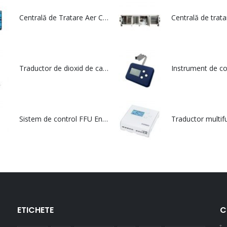
Centrală de Tratare Aer Compactă - multiCENT Compact
Traductor de dioxid de carbon (CO2) multifuncțional cu protocol MODBUS - CDT MOD 2000 Duct
Sistem de control FFU Envirco® MAC10 - ACF300
ETICHETE
C