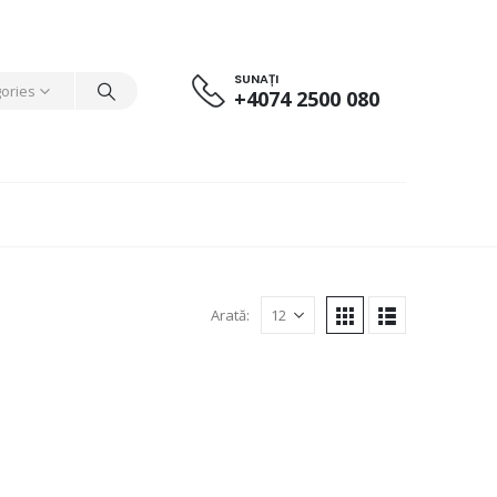
SUNAȚI
gories
+4074 2500 080
Arată: