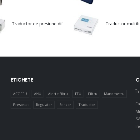
Traductor de presiune diferențială cu comunicație Modbus și terminal de intrare - DPT IO MOD
ETICHETE
C
În
ACC FFU
AHU
Alerte filtru
FFU
Filtru
Manometru
Fa
Presostat
Regulator
Senzor
Traductor
Mi
Să
In