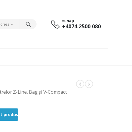
SUNAȚI
gories
+4074 2500 080
ltrelor Z-Line, Bag și V-Compact
st produs