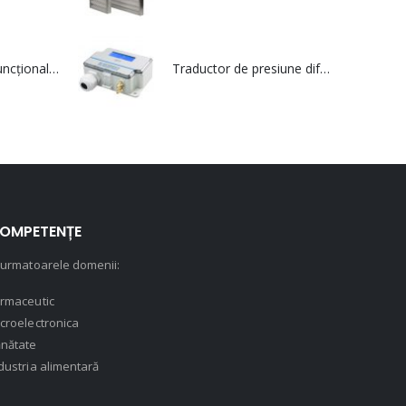
Traductor multifuncțional pentru calitatea aerului din interior care utilizează protocolul de comunicare serial Modbus - SIRO MOD
Traductor de presiune diferențială cu comunicație Modbus și terminal de intrare - DPT IO MOD
OMPETENȚE
 urmatoarele domenii:
rmaceutic
croelectronica
nătate
dustria alimentară