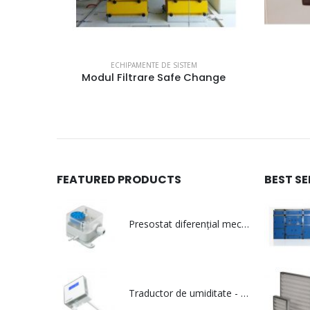
ECHIPAMENTE DE SISTEM
hange
Grila portfiltru SOP
FEATURED PRODUCTS
BEST S
Presostat diferențial mecanic pentru aer - PS
Traductor de umiditate - RHT Duct