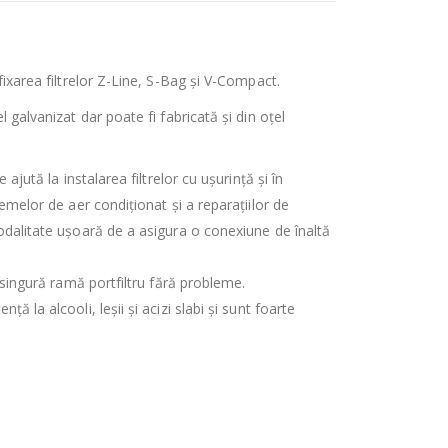
fixarea filtrelor Z-Line, S-Bag și V-Compact.
l galvanizat dar poate fi fabricată și din oțel
 ajută la instalarea filtrelor cu ușurință și în
temelor de aer condiționat și a reparațiilor de
modalitate ușoară de a asigura o conexiune de înaltă
o singură ramă portfiltru fără probleme.
ă la alcooli, leșii și acizi slabi și sunt foarte