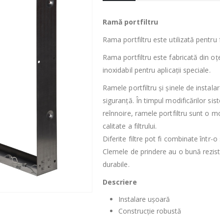
Ramă portfiltru
Rama portfiltru este utilizată pentru 
Rama portfiltru este fabricată din oțe
inoxidabil pentru aplicații speciale.
Ramele portfiltru și șinele de instalare
siguranță. În timpul modificărilor sis
reînnoire, ramele portfiltru sunt o 
calitate a filtrului.
Diferite filtre pot fi combinate într-
Clemele de prindere au o bună rezistenț
durabile.
Descriere
Instalare ușoară
Construcție robustă