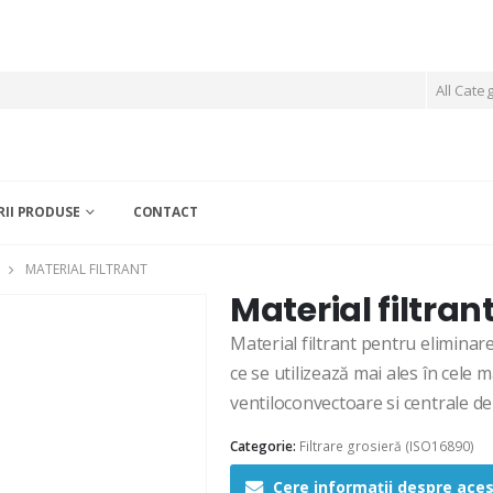
All Cate
II PRODUSE
CONTACT
MATERIAL FILTRANT
Material filtran
Material filtrant pentru eliminar
ce se utilizează mai ales în cele m
ventiloconvectoare si centrale de
Categorie:
Filtrare grosieră (ISO16890)
Cere informații despre ace