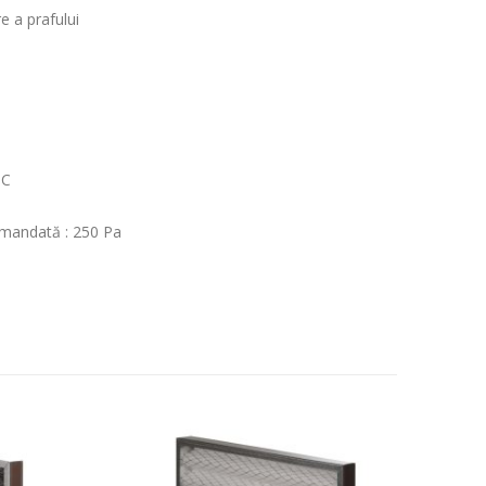
e a prafului
°C
omandată : 250 Pa