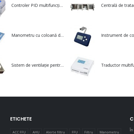
Controler PID multifuncțional - DPT Ctrl
Manometru cu coloană de lichid - MM
Sistem de ventilație pentru Săli de Operații - multiCLEAN
ETICHETE
C
În
ACC FFU
AHU
Alerte filtru
FFU
Filtru
Manometru