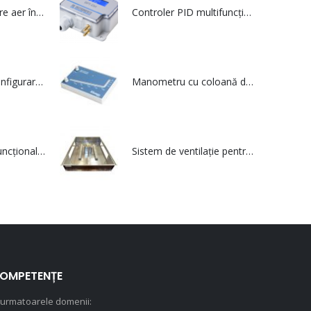
Centrală de tratare aer în execuție igienică – multiKAFT
Controler PID multifuncțional - DPT Ctrl
Instrument de configurare pentru dispozitivele Siro și Siro MOD - Siro CT
Manometru cu coloană de lichid - MM
Traductor multifuncțional pentru calitatea aerului din interior care utilizează protocolul de comunicare serial Modbus - SIRO MOD
Sistem de ventilație pentru Săli de Operații - multiCLEAN
OMPETENȚE
 urmatoarele domenii: