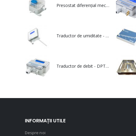
Presostat diferențial mecanic pentru aer - PS
Traductor de umiditate - RHT Duct
Traductor de debit - DPT Flow
INFORMAȚII UTILE
Despre noi