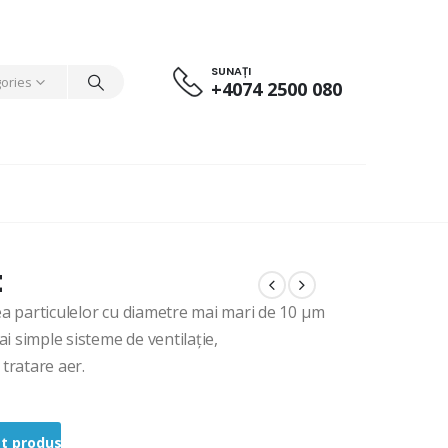
SUNAȚI
gories
+4074 2500 080
t
ea particulelor cu diametre mai mari de 10 μm
ai simple sisteme de ventilație,
 tratare aer.
st produs