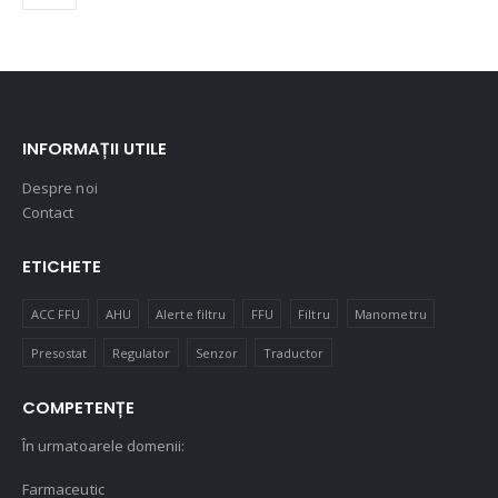
INFORMAȚII UTILE
Despre noi
Contact
ETICHETE
ACC FFU
AHU
Alerte filtru
FFU
Filtru
Manometru
Presostat
Regulator
Senzor
Traductor
COMPETENȚE
În urmatoarele domenii:
Farmaceutic