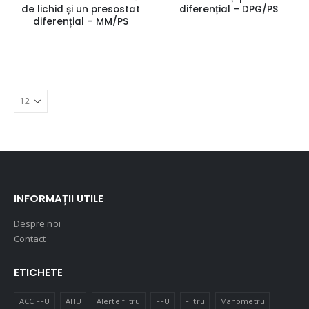
de lichid și un presostat
diferențial – DPG/PS
diferențial – MM/PS
INFORMAȚII UTILE
Despre noi
Contact
ETICHETE
ACC FFU
AHU
Alerte filtru
FFU
Filtru
Manometru