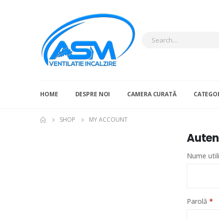
HOME
DESPRE NOI
CAMERA CURATĂ
CATEGOR
SHOP
MY ACCOUNT
Auten
Nume util
O
Parolă
*