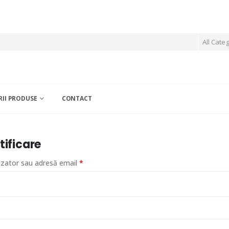
All Cate
II PRODUSE
CONTACT
tificare
Obligatoriu
izator sau adresă email
*
bligatoriu