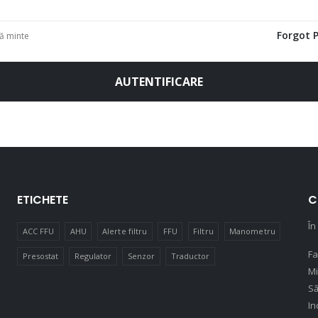
Forgot 
ă minte
AUTENTIFICARE
ETICHETE
C
În
ACC FFU
AHU
Alerte filtru
FFU
Filtru
Manometru
Fa
Presostat
Regulator
Senzor
Traductor
Mi
Să
In