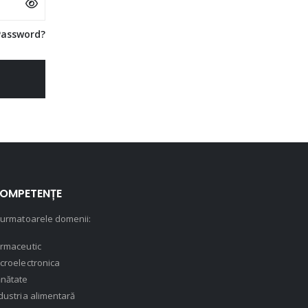
Password?
OMPETENȚE
 urmatoarele domenii:
rmaceutic
croelectronica
nătate
dustria alimentară